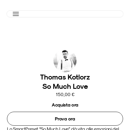
Thomas Kotlorz
So Much Love
150,00 €
Acquista ora
Prova ora
Lo SmartPreset “So Much Love” dà vita alle emozioni del 