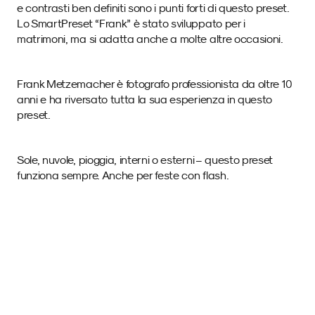
e contrasti ben definiti sono i punti forti di questo preset. 
Lo SmartPreset “Frank” è stato sviluppato per i 
matrimoni, ma si adatta anche a molte altre occasioni. 
Frank Metzemacher è fotografo professionista da oltre 10 
anni e ha riversato tutta la sua esperienza in questo 
preset. 
Sole, nuvole, pioggia, interni o esterni – questo preset 
funziona sempre. Anche per feste con flash.
Immagini di esempio 
con questo SmartPreset.