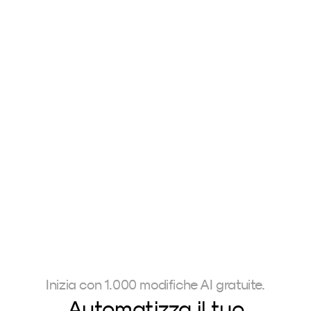
PureTone
The AERA Preset
Carmen 
229,00 €
Valentin Geiss
Brockhamme
Inizia con 1.000 modifiche AI gratuite.
Automatizza il tuo