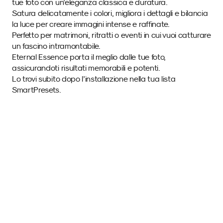
tue foto con un’eleganza classica e duratura. 
Satura delicatamente i colori, migliora i dettagli e bilancia 
la luce per creare immagini intense e raffinate. 
Perfetto per matrimoni, ritratti o eventi in cui vuoi catturare 
un fascino intramontabile. 
Eternal Essence porta il meglio dalle tue foto, 
assicurandoti risultati memorabili e potenti. 
Lo trovi subito dopo l’installazione nella tua lista 
SmartPresets.
Immagini di esempio 
con questo SmartPreset.