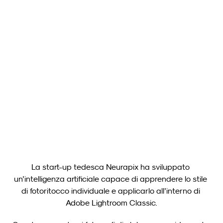
Neurapix
16 apr 2025
Neurapix Culling (Beta): Nuovo strumento gratuito per la 
selezione delle immagini ora disponibile per i fotografi
Carica altro
La start-up tedesca Neurapix ha sviluppato 
un’intelligenza artificiale capace di apprendere lo stile 
di fotoritocco individuale e applicarlo all’interno di 
Adobe Lightroom Classic.