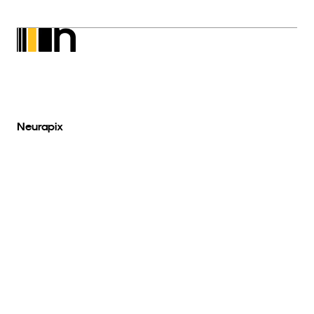
Neurapix
SmartPreset Store
Scarica per Windows
Scarica per MacOs
Di più
Chi siamo
Blog
FAQ
Copyright © 2026 Neurapix GmbH. Tutti i 
Impronta
Informativa sulla privacy
diritti riservati.