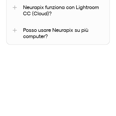
Neurapix funziona con Lightroom 
CC (Cloud)?
Posso usare Neurapix su più 
computer?
Creazione di SmartPreset
Come posso creare uno 
SmartPreset?
Quante immagini Neurapix 
servono per creare il tuo 
SmartPreset/profilo?