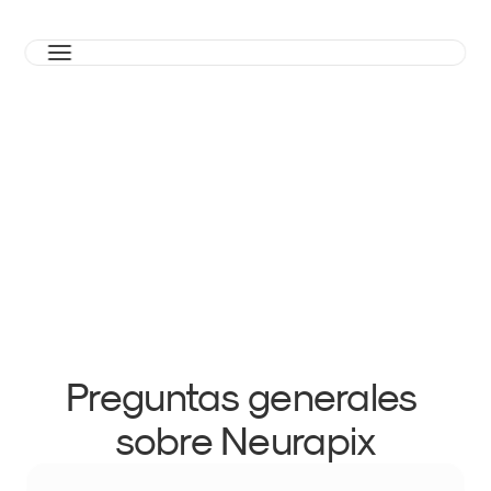
FAQs
Preguntas generales 
área de usuario
sobre Neurapix