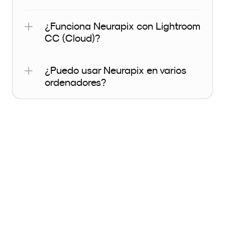
¿Funciona Neurapix con Lightroom 
CC (Cloud)?
¿Puedo usar Neurapix en varios 
ordenadores?
Creación de SmartPreset
¿Cómo creo un SmartPreset?
¿Cuántas imágenes necesito en 
Neurapix para crear un 
SmartPreset/perfil propio?