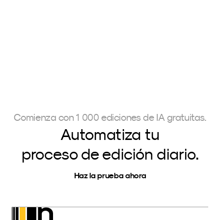
aplica directamente en Adobe Lightroom. Esto permite 
a los fotógrafos editar grandes volúmenes de fotos en 
su propio estilo en muy poco tiempo, ahorrándoles una 
cantidad significativa de trabajo.
Comienza con 1 000 ediciones de IA gratuitas.
Automatiza tu
proceso de edición diario.
Haz la prueba ahora